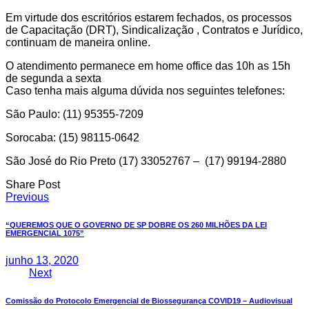
Em virtude dos escritórios estarem fechados, os processos
de Capacitação (DRT), Sindicalização , Contratos e Jurídico,
continuam de maneira online.
O atendimento permanece em home office das 10h as 15h
de segunda a sexta
Caso tenha mais alguma dúvida nos seguintes telefones:
São Paulo: (11) 95355-7209
Sorocaba: (15) 98115-0642
São José do Rio Preto (17) 33052767 – (17) 99194-2880
Share Post
Navegação
Previous
de
“QUEREMOS QUE O GOVERNO DE SP DOBRE OS 260 MILHÕES DA LEI
EMERGENCIAL 1075”
Post
junho 13, 2020
Next
Comissão do Protocolo Emergencial de Biossegurança COVID19 – Audiovisual