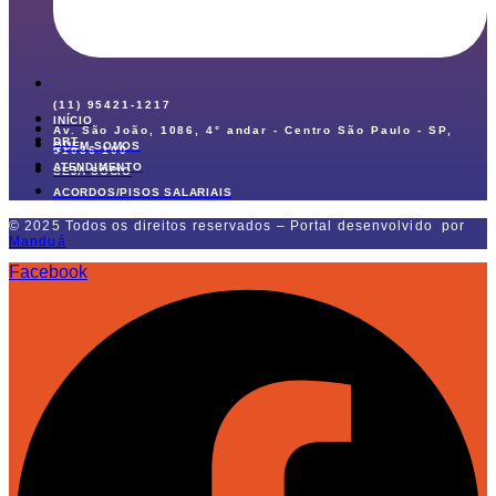
(11) 95421-1217
INÍCIO
Av. São João, 1086, 4° andar - Centro São Paulo - SP,
DRT
QUEM SOMOS
01036-100
ATENDIMENTO
SEJA SÓCIO
ACORDOS/PISOS SALARIAIS
© 2025 Todos os direitos reservados – Portal desenvolvido por
Manduá
Facebook