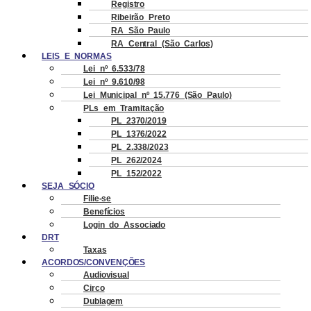
Registro
Ribeirão Preto
RA São Paulo
RA Central (São Carlos)
LEIS E NORMAS
Lei nº 6.533/78
Lei nº 9.610/98
Lei Municipal nº 15.776 (São Paulo)
PLs em Tramitação
PL 2370/2019
PL 1376/2022
PL 2.338/2023
PL 262/2024
PL 152/2022
SEJA SÓCIO
Filie-se
Benefícios
Login do Associado
DRT
Taxas
ACORDOS/CONVENÇÕES
Audiovisual
Circo
Dublagem