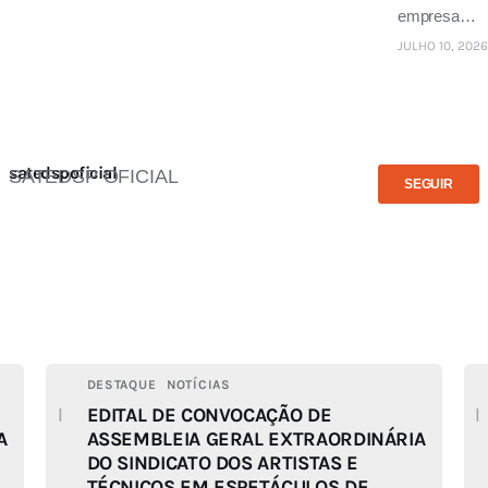
empresa…
JULHO 10, 2026
satedspoficial
SATEDSP OFICIAL
SEGUIR
DESTAQUE
NOTÍCIAS
EDITAL DE CONVOCAÇÃO DE
A
ASSEMBLEIA GERAL EXTRAORDINÁRIA
DO SINDICATO DOS ARTISTAS E
TÉCNICOS EM ESPETÁCULOS DE