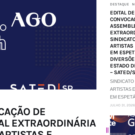
DESTAQUE
N
EDITAL DE
CONVOCA
ASSEMBLE
EXTRAORD
SINDICAT
ARTISTAS
EM ESPET
DIVERSÕE
ESTADO D
– SATED/S
SINDICATO
ARTISTAS 
EM ESPET
JULHO 31, 2026
OCAÇÃO DE
AL EXTRAORDINÁRIA
ARTISTAS E