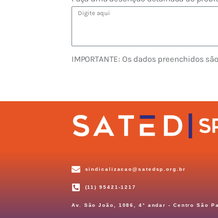
IMPORTANTE: Os dados preenchidos são 
sindicalizacao@satedsp.org.br
(11) 95421-1217
Av. São João, 1086, 4° andar - Centro São P