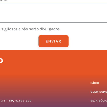
sigilosos e não serão divulgados
ENVIAR
INÍCIO
QUEM SOM
aulo - SP, 01036-100
SEJA SÓCI