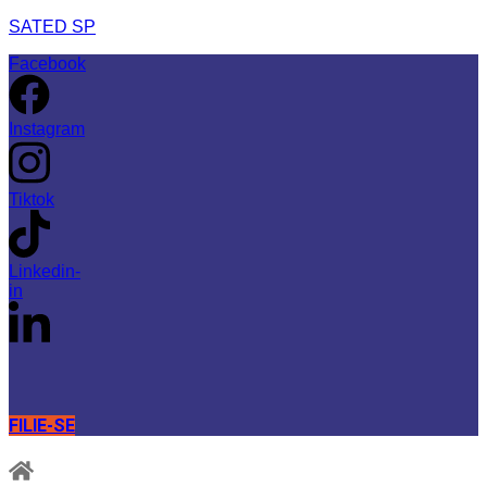
SATED SP
Facebook
Instagram
Tiktok
Linkedin-
in
FILIE-SE