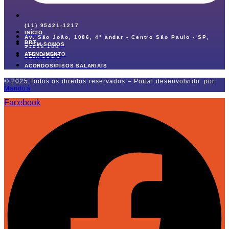
(11) 95421-1217
INÍCIO
Av. São João, 1086, 4° andar - Centro São Paulo - SP,
DRT
QUEM SOMOS
01036-100
ATENDIMENTO
SEJA SÓCIO
ACORDOS/PISOS SALARIAIS
© 2025 Todos os direitos reservados – Portal desenvolvido por
Manduá
Facebook