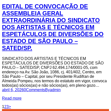
EDITAL DE CONVOCAÇÃO DE
ASSEMBLEIA GERAL
EXTRAORDINÁRIA DO SINDICATO
DOS ARTISTAS E TÉCNICOS EM
ESPETÁCULOS DE DIVERSÕES DO
ESTADO DE SÃO PAULO –
SATED/SP.
SINDICATO DOS ARTISTAS E TÉCNICOS EM
ESPETÁCULOS DE DIVERSÕES DO ESTADO DE SÃO
PAULO – SATED/SP, CNPJ 62.494.174/0001-05, com
endereço na Av. São João, 1086, cj. 401/402, Centro, em
São Paulo – Capital, por seu Presidente Rudifran de
Almeida Pompeu, nos termos do estatuto em vigor, convoca
todos(as) sócios(as) e não sócios(as), em pleno gozo…
abril 6, 2026
0
Comments
By
admin
Read more
Paginação
Page
Page
Page
1
2
3
>