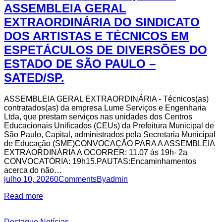
ASSEMBLEIA GERAL
EXTRAORDINÁRIA DO SINDICATO
DOS ARTISTAS E TÉCNICOS EM
ESPETÁCULOS DE DIVERSÕES DO
ESTADO DE SÃO PAULO –
SATED/SP.
ASSEMBLEIA GERAL EXTRAORDINÁRIA - Técnicos(as)
contratados(as) da empresa Lume Serviços e Engenharia
Ltda, que prestam serviços nas unidades dos Centros
Educacionais Unificados (CEUs) da Prefeitura Municipal de
São Paulo, Capital, administrados pela Secretaria Municipal
de Educação (SME)CONVOCAÇÃO PARA A ASSEMBLEIA
EXTRAORDINÁRIA A OCORRER: 11.07 às 19h- 2a
CONVOCATÓRIA: 19h15.PAUTAS:Encaminhamentos
acerca do não…
julho 10, 2026
0
Comments
By
admin
Read more
Destaque
Notícias