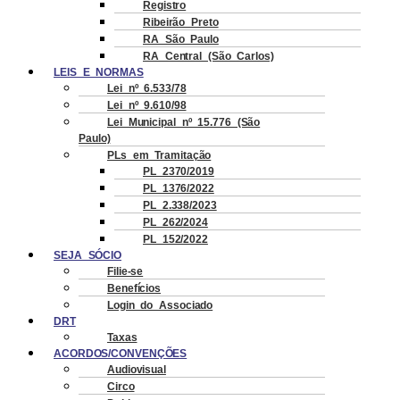
Registro
Ribeirão Preto
RA São Paulo
RA Central (São Carlos)
LEIS E NORMAS
Lei nº 6.533/78
Lei nº 9.610/98
Lei Municipal nº 15.776 (São
Paulo)
PLs em Tramitação
PL 2370/2019
PL 1376/2022
PL 2.338/2023
PL 262/2024
PL 152/2022
SEJA SÓCIO
Filie-se
Benefícios
Login do Associado
DRT
Taxas
ACORDOS/CONVENÇÕES
Audiovisual
Circo