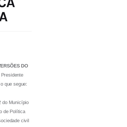
CA
A
VERSÕES DO 
 Presidente 
o que segue:
 do Município
 de Política
sociedade civil