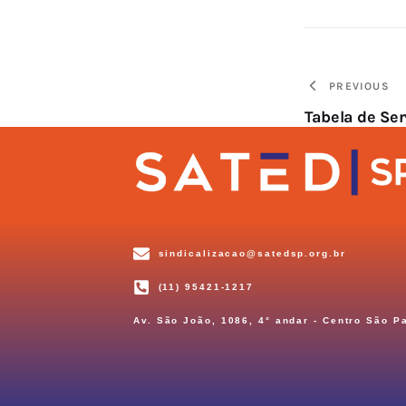
PREVIOUS
Tabela de Se
sindicalizacao@satedsp.org.br
(11) 95421-1217
Av. São João, 1086, 4° andar - Centro São P