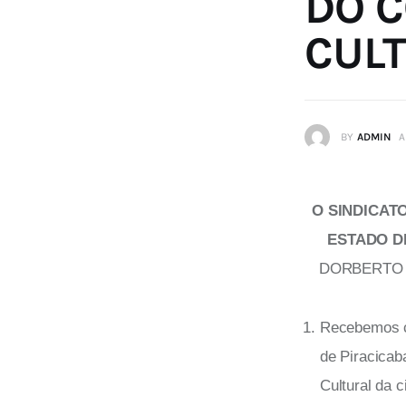
DO C
CULT
BY
ADMIN
A
O SINDICAT
ESTADO D
DORBERTO RO
Recebemos co
de Piracicab
Cultural da c