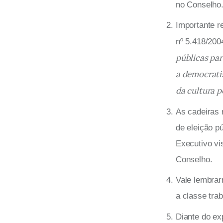
no Conselho
Importante r
nº 5.418/2004
públicas par
a democratiz
da cultura 
As cadeiras 
de eleição p
Executivo vis
Conselho.
Vale lembrar
a classe tra
Diante do ex