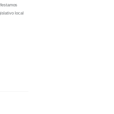
nifestamos
slativo local