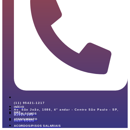
(11) 95421-1217
INÍCIO
Av. São João, 1086, 4° andar - Centro São Paulo - SP,
DRT
QUEM SOMOS
01036-100
ATENDIMENTO
SEJA SÓCIO
ACORDOS/PISOS SALARIAIS