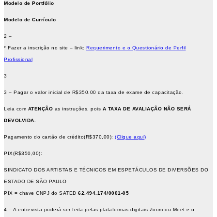
Modelo de Portfólio
Modelo de Currículo
2 –
* Fazer a inscrição no site – link:
Requerimento e o Questionário de Perfil
Profissional
3
3 – Pagar o valor inicial de R$350.00 da taxa de exame de capacitação.
Leia com
ATENÇÃO
as instruções, pois
A TAXA DE AVALIAÇÃO NÃO SERÁ
DEVOLVIDA.
Pagamento do cartão de crédito(R$370,00):
(Clique aqui)
PIX(R$350,00):
SINDICATO DOS ARTISTAS E TÉCNICOS EM ESPETÁCULOS DE DIVERSÕES DO
ESTADO DE SÃO PAULO
PIX = chave CNPJ do SATED
62.494.174/0001-05
4 – A entrevista poderá ser feita pelas plataformas digitais Zoom ou Meet e o