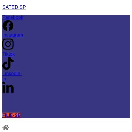
SATED SP
Facebook
Instagram
Tiktok
Linkedin-
in
FILIE-SE