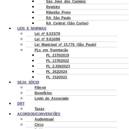
São José dos Campos
Registro
Ribeirão Preto
RA São Paulo
RA Central (São Carlos)
LEIS E NORMAS
Lei nº 6.533/78
Lei nº 9.610/98
Lei Municipal nº 15.776 (São Paulo)
PLs em Tramitação
PL 2370/2019
PL 1376/2022
PL 2.338/2023
PL 262/2024
PL 152/2022
SEJA SÓCIO
Filie-se
Benefícios
Login do Associado
DRT
Taxas
ACORDOS/CONVENÇÕES
Audiovisual
Circo