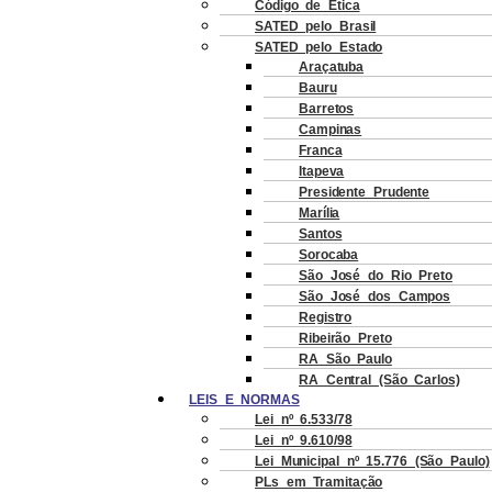
Código de Ética
SATED pelo Brasil
SATED pelo Estado
Araçatuba
Bauru
Barretos
Campinas
Franca
Itapeva
Presidente Prudente
Marília
Santos
Sorocaba
São José do Rio Preto
São José dos Campos
Registro
Ribeirão Preto
RA São Paulo
RA Central (São Carlos)
LEIS E NORMAS
Lei nº 6.533/78
Lei nº 9.610/98
Lei Municipal nº 15.776 (São Paulo)
PLs em Tramitação