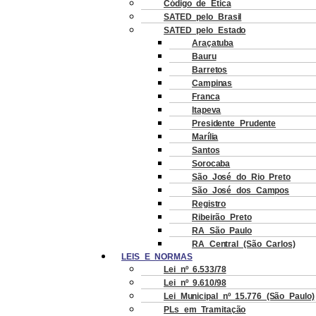
Código de Ética
SATED pelo Brasil
SATED pelo Estado
Araçatuba
Bauru
Barretos
Campinas
Franca
Itapeva
Presidente Prudente
Marília
Santos
Sorocaba
São José do Rio Preto
São José dos Campos
Registro
Ribeirão Preto
RA São Paulo
RA Central (São Carlos)
LEIS E NORMAS
Lei nº 6.533/78
Lei nº 9.610/98
Lei Municipal nº 15.776 (São Paulo)
PLs em Tramitação