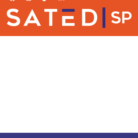
sindicalizacao@satedsp.org.br
(11) 95421-1217
Av. São João, 1086, 4° andar - Centro São Paulo - SP,
01036-100
DRT
INÍCIO
ATENDIMENTO
QUEM SOMOS
ACORDOS/PISOS SALARIAIS
SEJA SÓCIO