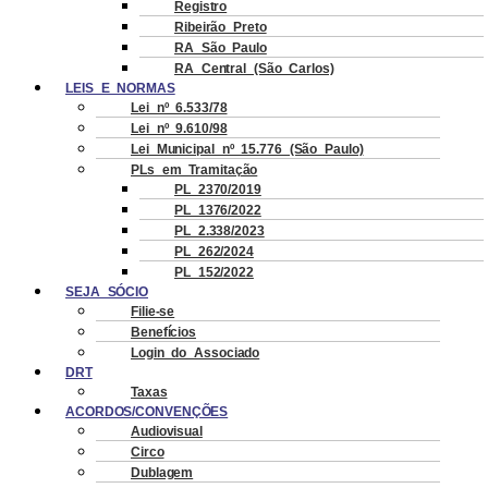
Registro
Ribeirão Preto
RA São Paulo
RA Central (São Carlos)
LEIS E NORMAS
Lei nº 6.533/78
Lei nº 9.610/98
Lei Municipal nº 15.776 (São Paulo)
PLs em Tramitação
PL 2370/2019
PL 1376/2022
PL 2.338/2023
PL 262/2024
PL 152/2022
SEJA SÓCIO
Filie-se
Benefícios
Login do Associado
DRT
Taxas
ACORDOS/CONVENÇÕES
Audiovisual
Circo
Dublagem