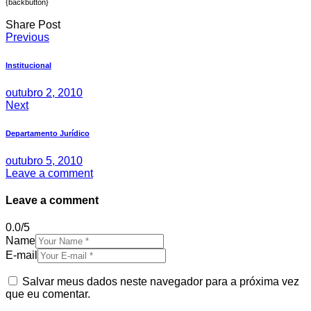
{backbutton}
Share Post
Navegação
Previous
de
Institucional
Post
outubro 2, 2010
Next
Departamento Jurídico
outubro 5, 2010
Leave a comment
Leave a comment
0.0
/
5
Name
E-mail
Salvar meus dados neste navegador para a próxima vez
que eu comentar.