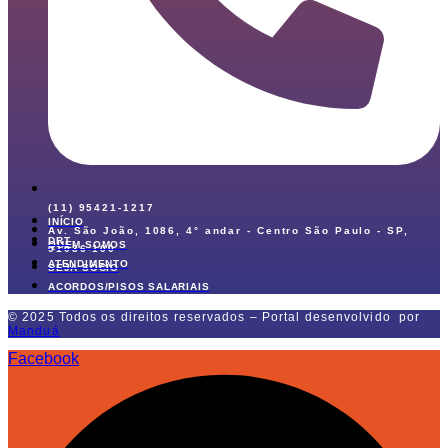
(11) 95421-1217
INÍCIO
Av. São João, 1086, 4° andar - Centro São Paulo - SP,
DRT
QUEM SOMOS
01036-100
ATENDIMENTO
SEJA SÓCIO
ACORDOS/PISOS SALARIAIS
© 2025 Todos os direitos reservados – Portal desenvolvido por
Manduá
Facebook