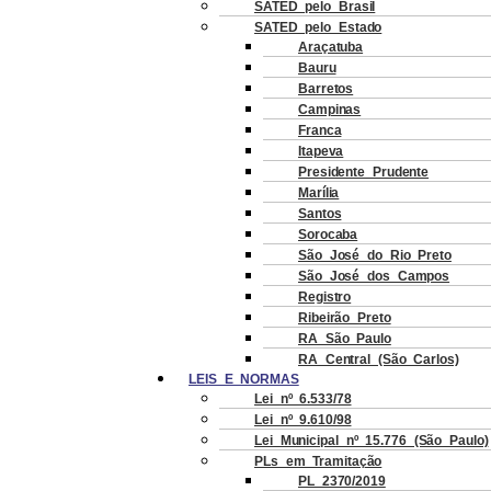
SATED pelo Brasil
SATED pelo Estado
Araçatuba
Bauru
Barretos
Campinas
Franca
Itapeva
Presidente Prudente
Marília
Santos
Sorocaba
São José do Rio Preto
São José dos Campos
Registro
Ribeirão Preto
RA São Paulo
RA Central (São Carlos)
LEIS E NORMAS
Lei nº 6.533/78
Lei nº 9.610/98
Lei Municipal nº 15.776 (São Paulo)
PLs em Tramitação
PL 2370/2019