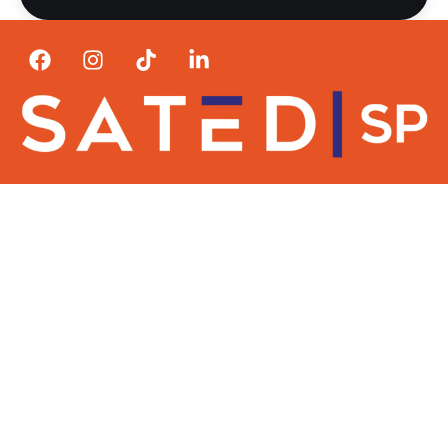
sindicalizacao@satedsp.org.br
(11) 95421-1217
Av. São João, 1086, 4° andar - Centro São Paulo - SP,
01036-100
DRT
INÍCIO
ATENDIMENTO
QUEM SOMOS
ACORDOS/PISOS SALARIAIS
SEJA SÓCIO