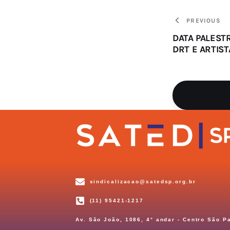
PREVIOUS
DATA PALESTR
DRT E ARTIST
sindicalizacao@satedsp.org.br
(11) 95421-1217
Av. São João, 1086, 4° andar - Centro São P