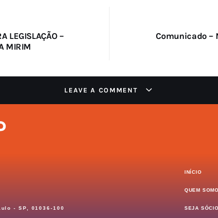
A LEGISLAÇÃO –
Comunicado – 
A MIRIM
LEAVE A COMMENT
INÍCIO
QUEM SOM
aulo - SP, 01036-100
SEJA SÓCI