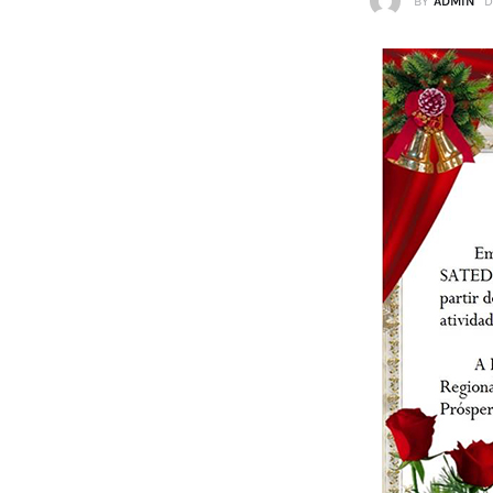
BY
ADMIN
D