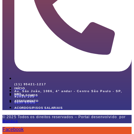
(11) 95421-1217
INÍCIO
Av. São João, 1086, 4° andar - Centro São Paulo - SP,
DRT
QUEM SOMOS
01036-100
ATENDIMENTO
SEJA SÓCIO
ACORDOS/PISOS SALARIAIS
© 2025 Todos os direitos reservados – Portal desenvolvido por
Manduá
Facebook