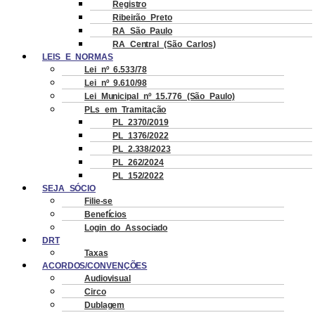
Registro
Ribeirão Preto
RA São Paulo
RA Central (São Carlos)
LEIS E NORMAS
Lei nº 6.533/78
Lei nº 9.610/98
Lei Municipal nº 15.776 (São Paulo)
PLs em Tramitação
PL 2370/2019
PL 1376/2022
PL 2.338/2023
PL 262/2024
PL 152/2022
SEJA SÓCIO
Filie-se
Benefícios
Login do Associado
DRT
Taxas
ACORDOS/CONVENÇÕES
Audiovisual
Circo
Dublagem