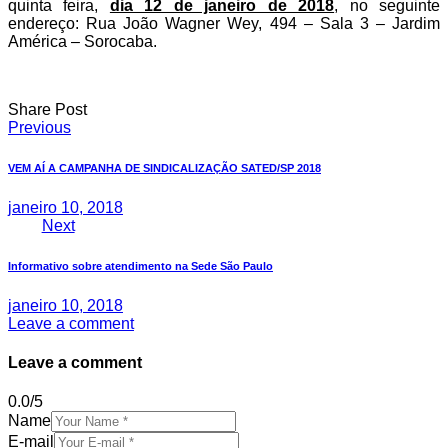
quinta feira,
dia 12 de janeiro de 2018
, no seguinte
endereço: Rua João Wagner Wey, 494 – Sala 3 – Jardim
América – Sorocaba.
Share Post
Navegação
Previous
de
VEM AÍ A CAMPANHA DE SINDICALIZAÇÃO SATED/SP 2018
Post
janeiro 10, 2018
Next
Informativo sobre atendimento na Sede São Paulo
janeiro 10, 2018
Leave a comment
Leave a comment
0.0
/
5
Name
E-mail