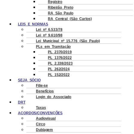
Registro
Ribeirão Preto
RA São Paulo
RA Central (São Carlos)
LEIS E NORMAS
Lei nº 6.533/78
Lei nº 9.610/98
Lei Municipal nº 15.776 (São Paulo)
PLs em Tramitação
PL 2370/2019
PL 1376/2022
PL 2.338/2023
PL 262/2024
PL 152/2022
SEJA SÓCIO
Filie-se
Benefícios
Login do Associado
DRT
Taxas
ACORDOS/CONVENÇÕES
Audiovisual
Circo
Dublagem