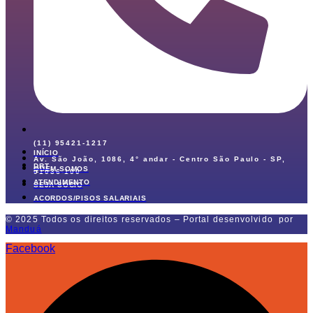
(11) 95421-1217
INÍCIO
Av. São João, 1086, 4° andar - Centro São Paulo - SP,
DRT
QUEM SOMOS
01036-100
ATENDIMENTO
SEJA SÓCIO
ACORDOS/PISOS SALARIAIS
© 2025 Todos os direitos reservados – Portal desenvolvido por
Manduá
Facebook