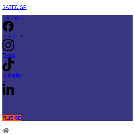
SATED SP
Facebook
Instagram
Tiktok
Linkedin-
in
FILIE-SE