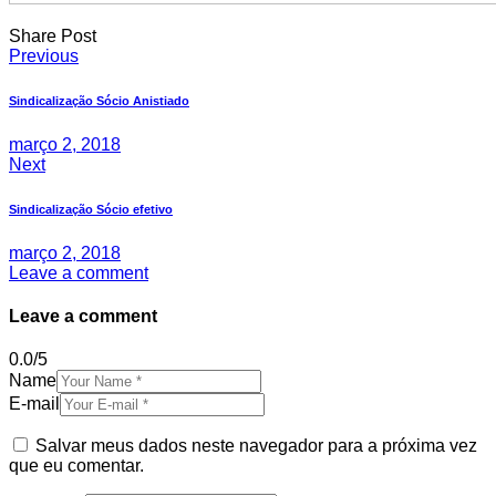
Share Post
Navegação
Previous
de
Sindicalização Sócio Anistiado
Post
março 2, 2018
Next
Sindicalização Sócio efetivo
março 2, 2018
Leave a comment
Leave a comment
0.0
/
5
Name
E-mail
Salvar meus dados neste navegador para a próxima vez
que eu comentar.