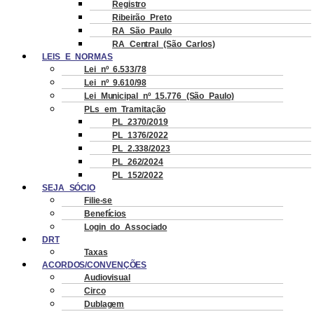
Registro
Ribeirão Preto
RA São Paulo
RA Central (São Carlos)
LEIS E NORMAS
Lei nº 6.533/78
Lei nº 9.610/98
Lei Municipal nº 15.776 (São Paulo)
PLs em Tramitação
PL 2370/2019
PL 1376/2022
PL 2.338/2023
PL 262/2024
PL 152/2022
SEJA SÓCIO
Filie-se
Benefícios
Login do Associado
DRT
Taxas
ACORDOS/CONVENÇÕES
Audiovisual
Circo
Dublagem