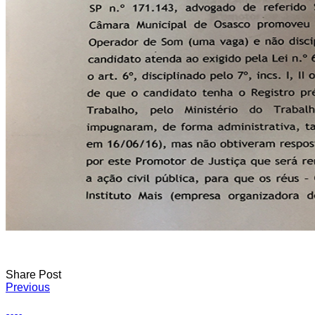
Share Post
Navegação
Previous
de