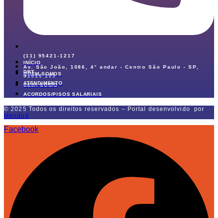
(11) 95421-1217
INÍCIO
Av. São João, 1086, 4° andar - Centro São Paulo - SP,
DRT
QUEM SOMOS
01036-100
ATENDIMENTO
SEJA SÓCIO
ACORDOS/PISOS SALARIAIS
© 2025 Todos os direitos reservados – Portal desenvolvido por
Manduá
Facebook