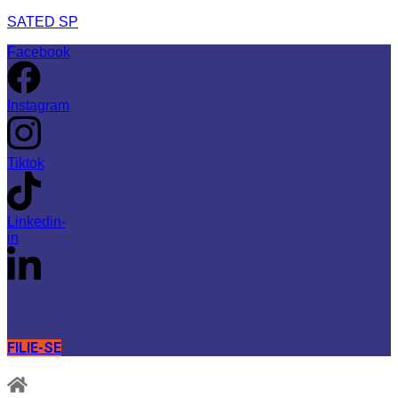
SATED SP
Facebook
Instagram
Tiktok
Linkedin-
in
FILIE-SE