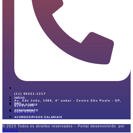
(11) 95421-1217
INÍCIO
Av. São João, 1086, 4° andar - Centro São Paulo - SP,
DRT
QUEM SOMOS
01036-100
ATENDIMENTO
SEJA SÓCIO
ACORDOS/PISOS SALARIAIS
© 2025 Todos os direitos reservados – Portal desenvolvido por
Manduá