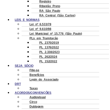
Registro
Ribeirão Preto
RA São Paulo
RA Central (São Carlos)
LEIS E NORMAS
Lei nº 6.533/78
Lei nº 9.610/98
Lei Municipal nº 15.776 (São Paulo)
PLs em Tramitação
PL 2370/2019
PL 1376/2022
PL 2.338/2023
PL 262/2024
PL 152/2022
SEJA SÓCIO
Filie-se
Benefícios
Login do Associado
DRT
Taxas
ACORDOS/CONVENÇÕES
Audiovisual
Circo
Dublagem