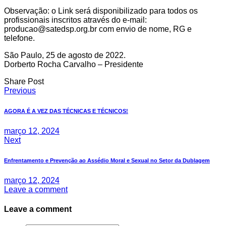
Observação: o Link será disponibilizado para todos os
profissionais inscritos através do e-mail:
producao@satedsp.org.br com envio de nome, RG e
telefone.
São Paulo, 25 de agosto de 2022.
Dorberto Rocha Carvalho – Presidente
Share Post
Navegação
Previous
de
AGORA É A VEZ DAS TÉCNICAS E TÉCNICOS!
Post
março 12, 2024
Next
Enfrentamento e Prevenção ao Assédio Moral e Sexual no Setor da Dublagem
março 12, 2024
Leave a comment
Leave a comment